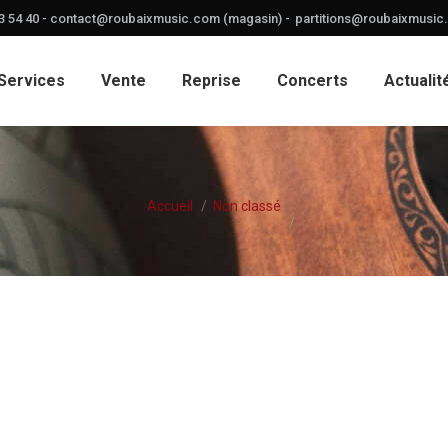
3 54 40 -
contact@roubaixmusic.com (magasin) -
partitions@roubaixmusic.
Services
Vente
Reprise
Concerts
Actualit
Vous êtes ici :
Accueil
Non classé