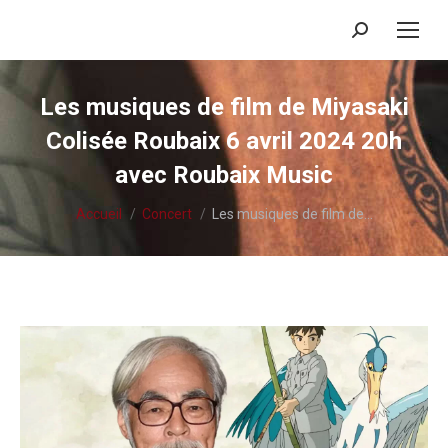
Recherche
:
Les musiques de film de Miyasaki
Colisée Roubaix 6 avril 2024 20h
avec Roubaix Music
Vous êtes ici :
Accueil
Concert
Les musiques de film de…