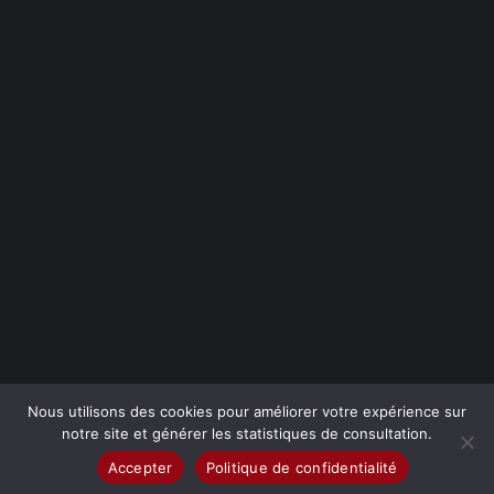
Nous utilisons des cookies pour améliorer votre expérience sur
notre site et générer les statistiques de consultation.
Mentions légales / Politique de confidentialité
-
Nous
Accepter
Politique de confidentialité
intervenons dans toute la Métropole lilloise
-
Création site
VIVE l@ VIE