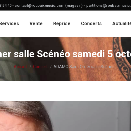
3 54 40 -
contact@roubaixmusic.com (magasin) -
partitions@roubaixmusic.
Services
Vente
Reprise
Concerts
Actualit
r salle Scénéo samedi 5 oct
Vous êtes ici :
Accueil
Concert
ADAMO Saint Omer salle Scénéo…