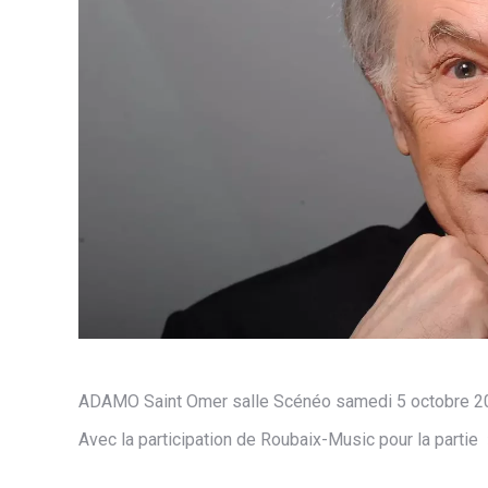
ADAMO Saint Omer salle Scénéo samedi 5 octobre 2
Avec la participation de Roubaix-Music pour la partie 