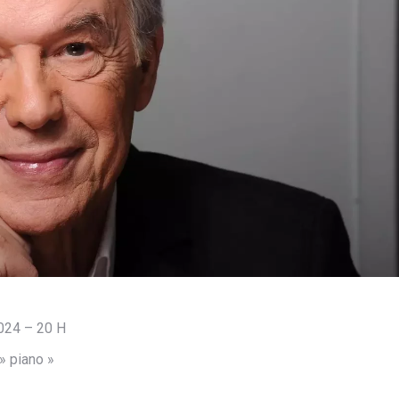
024 – 20 H
» piano »