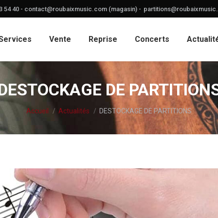
3 54 40 -
contact@roubaixmusic.com (magasin) -
partitions@roubaixmusic.
Services
Vente
Reprise
Concerts
Actualit
DESTOCKAGE DE PARTITION
Vous êtes ici :
Accueil
Actualités
DESTOCKAGE DE PARTITIONS