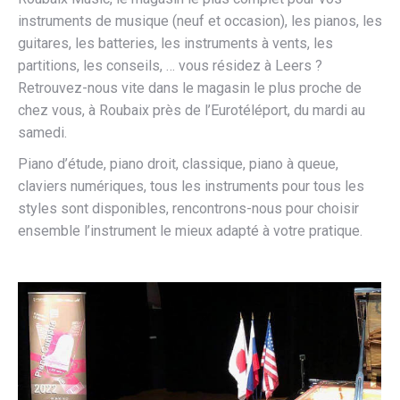
instruments de musique (neuf et occasion), les pianos, les
guitares, les batteries, les instruments à vents, les
partitions, les conseils, … vous résidez à Leers ?
Retrouvez-nous vite dans le magasin le plus proche de
chez vous, à Roubaix près de l’Eurotéléport, du mardi au
samedi.
Piano d’étude, piano droit, classique, piano à queue,
claviers numériques, tous les instruments pour tous les
styles sont disponibles, rencontrons-nous pour choisir
ensemble l’instrument le mieux adapté à votre pratique.