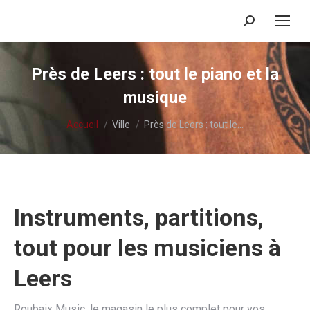
Recherche
:
Près de Leers : tout le piano et la
musique
Vous êtes ici :
Accueil
Ville
Près de Leers : tout le…
Instruments, partitions,
tout pour les musiciens à
Leers
Roubaix Music, le magasin le plus complet pour vos