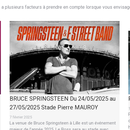
l y a plusieurs facteurs à prendre en compte lorsque vous envis
BRUCE SPRINGSTEEN Du 24/05/2025 au
27/05/2025 Stade Pierre MAUROY
1
7 février 2025
La venue de Bruce Springsteen à Lille est un événement
majeur de l’année 2025. Le Boss sera au stade avec…