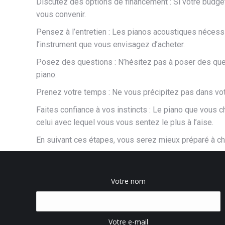
Discutez des options de financement : Si votre budget
vous convenir.
Pensez à l’entretien : Les pianos acoustiques nécess
l’instrument que vous envisagez d’acheter.
Posez des questions : N’hésitez pas à poser des quest
piano.
Prenez votre temps : Ne vous précipitez pas dans vot
Faites confiance à vos instincts : Le piano que vous 
celui avec lequel vous vous sentez le plus à l’aise.
En suivant ces étapes, vous serez mieux préparé à ch
Votre nom
Votre e-mail