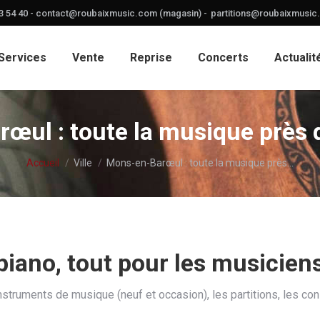
3 54 40 -
contact@roubaixmusic.com (magasin) -
partitions@roubaixmusic.
Services
Vente
Reprise
Concerts
Actualit
œul : toute la musique près 
Vous êtes ici :
Accueil
Ville
Mons-en-Barœul : toute la musique près…
 piano, tout pour les musici
struments de musique (neuf et occasion), les partitions, les con