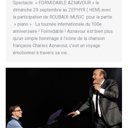
Spectacle » FORMIDABLE AZNAVOUR » le
dimanche 29 septembre au ZEPHYR ( HEM) avec
la participation de ROUBAIX-MUSIC pour la partie
» piano » La tournée internationale du 100e
anniversaire ! Formidable ! Aznavour est bien plus
qu’un simple hommage à l’icône de la chanson
française Charles Aznavour, c’est un voyage
émotionnel à travers sa vie…