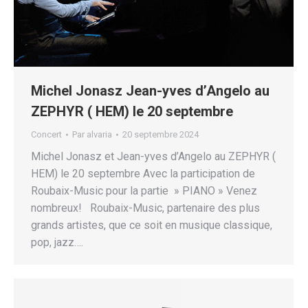
Michel Jonasz Jean-yves d’Angelo au
ZEPHYR ( HEM) le 20 septembre
Concert
Par
alvaria
20 septembre 2024
Michel Jonasz et Jean-yves d’Angelo au ZEPHYR (
HEM) le 20 septembre Avec la participation de
Roubaix-Music pour la partie » PIANO » Venez
nombreux! Roubaix-Music, partenaire des plus
grands artistes, que ce soit en musique classique,
pop, jazz….