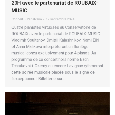
20H avec le partenariat de ROUBAIX-
MUSIC
Concert
Par
alvaria
17 septembre 2024
Quatre pianistes virtuoses au Conservatoire de
ROUBAIX avec le partenariat de ROUBAIX-MUSIC
Vladimir Soultanov, Dmitrii Kalashnikov, Nami Ejiri
et Anna Malikova interprèteront un florilège
musical conçu exclusivement pour 4 pianos. Au
programme de ce concert hors norme Bach,
Tchaïkovski, Czerny ou encore Lavignac rythmeront
cette soirée musicale placée sous le signe de
l’exceptionnel. Billetterie sur…